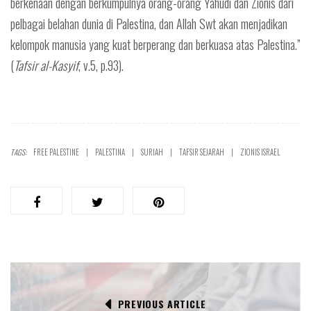
berkenaan dengan berkumpulnya orang-orang Yahudi dan Zionis dari
pelbagai belahan dunia di Palestina, dan Allah Swt akan menjadikan
kelompok manusia yang kuat berperang dan berkuasa atas Palestina.”
(
Tafsir al-Kasyif
, v.5, p.93).
TAGS:
FREE PALESTINE
PALESTINA
SURIAH
TAFSIR SEJARAH
ZIONIS ISRAEL
PREVIOUS ARTICLE