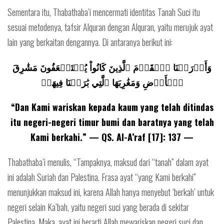
Sementara itu, Thabathaba’i mencermati identitas Tanah Suci itu
sesuai metodenya, tafsir Alquran dengan Alquran, yaitu merujuk ayat
lain yang berkaitan dengannya. Di antaranya berikut ini:
وَأَوۡرَثۡنَا ٱلۡقَوۡمَ ٱلَّذِينَ كَانُواْ يُسۡتَضۡعَفُونَ مَشَٰرِقَ
ٱلۡأَرۡضِ وَمَغَٰرِبَهَا ٱلَّتِي بَٰرَكۡنَا فِيهَاۖ
“Dan Kami wariskan kepada kaum yang telah ditindas
itu negeri-negeri timur bumi dan baratnya yang telah
Kami berkahi.” — QS. Al-A’raf [17]: 137 —
Thabathaba’i menulis, “Tampaknya, maksud dari “tanah” dalam ayat
ini adalah Suriah dan Palestina. Frasa ayat “yang Kami berkahi”
menunjukkan maksud ini, karena Allah hanya menyebut ‘berkah’ untuk
negeri selain Ka’bah, yaitu negeri suci yang berada di sekitar
Palestina. Maka, ayat ini berarti Allah mewariskan negeri suci dan