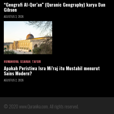
“Geografi Al-Qur’an” (Quranic Geography) karya Dan
Gibson
AGUSTUS 3, 2026
HUMANIORA
,
SEJARAH
,
TAFSIR
Apakah Peristiwa Isra Mi’raj itu Mustahil menurut
Sains Modern?
AGUSTUS 2, 2026
© 2020
www.Quranika.com
. All rights reserved.