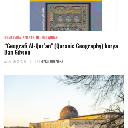
HUMANIORA
,
SEJARAH
,
ULUMUL QURAN
“Geografi Al-Qur’an” (Quranic Geography) karya
Dan Gibson
AGUSTUS 3, 2026
|
BY
REDAKSI QURANIKA