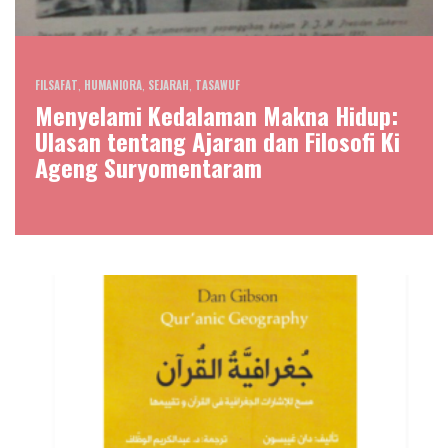
FILSAFAT
,
HUMANIORA
,
SEJARAH
,
TASAWUF
Menyelami Kedalaman Makna Hidup:
Ulasan tentang Ajaran dan Filosofi Ki
Ageng Suryomentaram