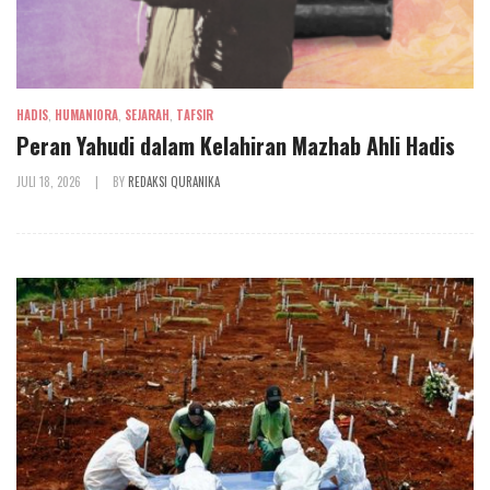
HADIS
,
HUMANIORA
,
SEJARAH
,
TAFSIR
Peran Yahudi dalam Kelahiran Mazhab Ahli Hadis
JULI 18, 2026
|
BY
REDAKSI QURANIKA