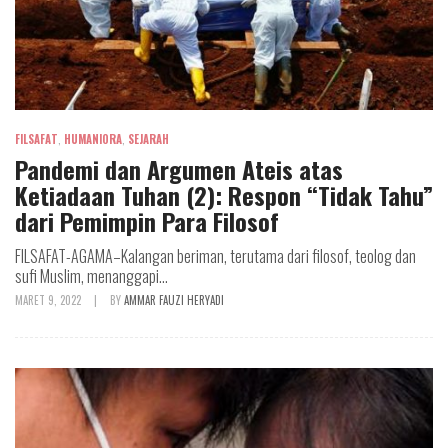
FILSAFAT
,
HUMANIORA
,
SEJARAH
Pandemi dan Argumen Ateis atas
Ketiadaan Tuhan (2): Respon “Tidak Tahu”
dari Pemimpin Para Filosof
FILSAFAT-AGAMA–Kalangan beriman, terutama dari filosof, teolog dan
sufi Muslim, menanggapi...
MARET 9, 2022
|
BY
AMMAR FAUZI HERYADI