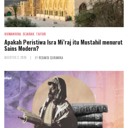
HUMANIORA
,
SEJARAH
,
TAFSIR
Apakah Peristiwa Isra Mi’raj itu Mustahil menurut
Sains Modern?
AGUSTUS 2, 2026
|
BY
REDAKSI QURANIKA