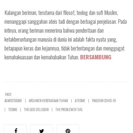
Kalangan beriman, terutama dari filosof, teolog dan sufi Muslim,
menanggapi sanggahan ateis tadi dengan berbagai penjelasan. Pada
intinya, orang beriman menerima bahwa penderitaan dan
ketakberuntungan manusia di dunia ini adalah fakta nyata yang,
betapapun keras dan kejamnya, tidak bertentangan dan menggugat
kemahakuasaan dan kemahabaikan Tuhan.
BERSAMBUNG
TAGS:
AGNOSTISISME
ARGUMEN KEBERADAAN TUHAN
ATEISME
PANDEMI COVID-19
TEISME
THE GOD DELUSION
THE PROBLEM OF EVIL