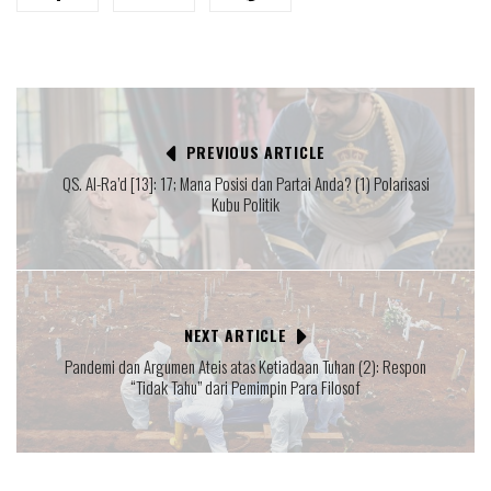
PREVIOUS ARTICLE
QS. Al-Ra’d [13]: 17; Mana Posisi dan Partai Anda? (1) Polarisasi
Kubu Politik
NEXT ARTICLE
Pandemi dan Argumen Ateis atas Ketiadaan Tuhan (2): Respon
“Tidak Tahu” dari Pemimpin Para Filosof