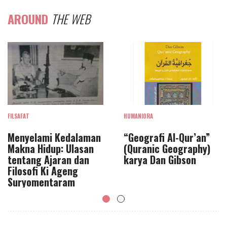
AROUND
THE WEB
FILSAFAT
HUMANIORA
Menyelami Kedalaman
“Geografi Al-Qur’an”
Makna Hidup: Ulasan
(Quranic Geography)
tentang Ajaran dan
karya Dan Gibson
Filosofi Ki Ageng
Suryomentaram