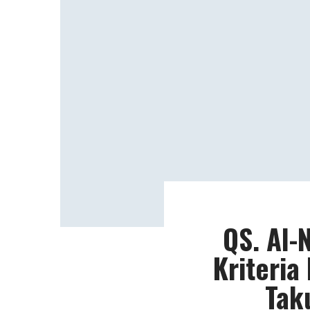
QS. Al-
Kriteria
Tak