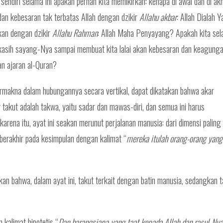
i sendiri selama ini apakah pernah kita memikirkan: kenapa di awal dan di akh
dan kebesaran tak terbatas Allah dengan dzikir
Allahu akbar
: Allah Dialah 
kan dengan dzikir
Allahu Rahman
: Allah Maha Penyayang? Apakah kita sel
kasih sayang-Nya sampai membuat kita lalai akan kebesaran dan keagung
n ajaran al-Quran?
bermakna dalam hubungannya secara vertikal, dapat dikatakan bahwa akar
r takut adalah takwa, yaitu sadar dan mawas-diri, dan semua ini harus
 karena itu, ayat ini seakan merunut perjalanan manusia: dari dimensi paling 
berakhir pada kesimpulan dengan kalimat “
mereka itulah orang-orang yang
an bahwa, dalam ayat ini, takut terkait dengan batin manusia, sedangkan 
m kalimat hipotetis “
Dan barangsiapa yang taat kepada Allah dan rasul-Nya