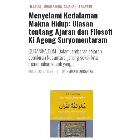
FILSAFAT
,
HUMANIORA
,
SEJARAH
,
TASAWUF
Menyelami Kedalaman
Makna Hidup: Ulasan
tentang Ajaran dan Filosofi
Ki Ageng Suryomentaram
QURANIKA.COM–Dalam lembaran sejarah
pemikiran Nusantara, jarang sekali kita
menemukan sosok yang...
AGUSTUS 6, 2026
|
BY
REDAKSI QURANIKA