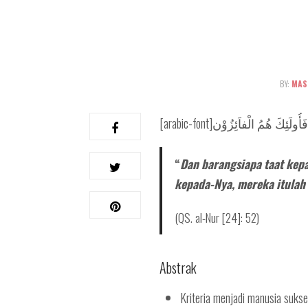
BY:
MAS
“
Dan barangsiapa taat kepa
kepada-Nya, mereka itulah 
(QS. al-Nur [24]: 52)
Abstrak
Kriteria menjadi manusia suks