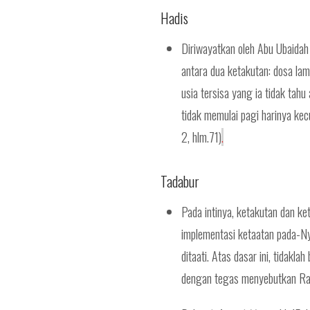
Hadis
Diriwayatkan oleh Abu Ubaidah 
antara dua ketakutan: dosa la
usia tersisa yang ia tidak tah
tidak memulai pagi harinya kecua
2, hlm.71)
.
Tadabur
Pada intinya, ketakutan dan k
implementasi ketaatan pada-Ny
ditaati. Atas dasar ini, tidakl
dengan tegas menyebutkan Rasu