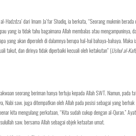
al-Hadzdza’ dari Imam Ja’far Shadiq, ia berkata, “Seorang mukmin berada 
mpau yang ia tidak tahu bagaimana Allah membalas atau mengampuninya, d
u apa yang akan diperoleh di dalamnya berupa hal-hal bahaya-bahaya. Maka i
li takut, dan dirinya tidak diperbaiki kecuali oleh ketakutan” (
Ushul al-Kafi
etakwaan seorang beriman hanya tertuju kepada Allah SWT. Namun, pada ta
a, Nabi saw. juga ditempatkan oleh Allah pada posisi sebagai yang berhak
ah benar kita mengulang perkataan, “Kita sudah cukup dengan al-Quran.” Ayat 
lullah saw. bersama Allah sebagai objek ketaatan umat.