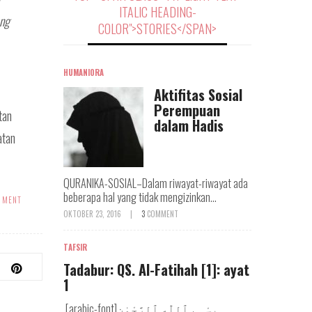
ITALIC HEADING-
ang
COLOR">STORIES</SPAN>
HUMANIORA
Aktifitas Sosial
Perempuan
tan
dalam Hadis
atan
QURANIKA-SOSIAL–Dalam riwayat-riwayat ada
beberapa hal yang tidak mengizinkan...
MMENT
OKTOBER 23, 2016
|
3
COMMENT
TAFSIR
Tadabur: QS. Al-Fatihah [1]: ayat
1
[arabic-font]بِسْـمِ ٱللّٰهِ ٱلرَّحْمٰنِ...