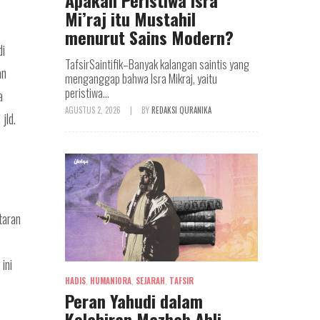
Apakah Peristiwa Isra
Mi’raj itu Mustahil
menurut Sains Modern?
di
TafsirSaintifik–Banyak kalangan saintis yang
an
menganggap bahwa Isra Mikraj, yaitu
peristiwa...
a
AGUSTUS 2, 2026
|
BY
REDAKSI QURANIKA
, jld.
taran
ini
HADIS
,
HUMANIORA
,
SEJARAH
,
TAFSIR
Peran Yahudi dalam
Kelahiran Mazhab Ahli