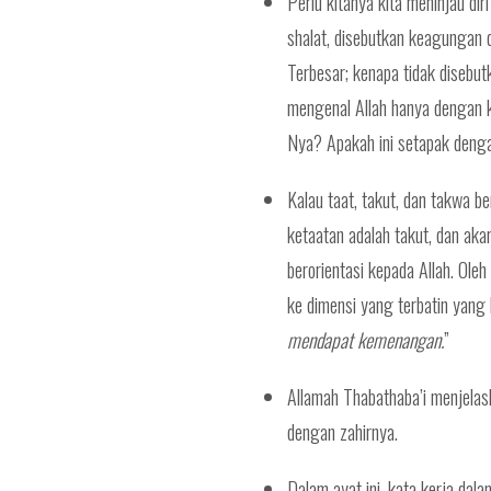
Perlu kitanya kita meninjau dir
shalat, disebutkan keagungan 
Terbesar; kenapa tidak disebut
mengenal Allah hanya dengan 
Nya? Apakah ini setapak denga
Kalau taat, takut, dan takwa 
ketaatan adalah takut, dan aka
berorientasi kepada Allah. Oleh
ke dimensi yang terbatin yang 
mendapat kemenangan
.
”
Allamah Thabathaba’i menjelask
dengan zahirnya.
Dalam ayat ini, kata kerja dala