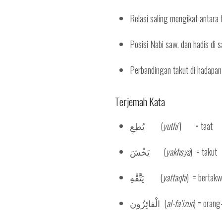
Relasi saling mengikat antara 
Posisi Nabi saw. dan hadis di 
Perbandingan takut di hadapan 
Terjemah Kata
يُطِعِ (
yuthi‘
) = taat
يَخْشَ (
yakhsya
) = takut
يَتَّقْهِ (
yattaqhi
) = bertak
الْفائِزُون (
al-fa’izun
) = oran