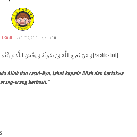
TERWEB
MARET 2, 2017
LIKE
0
[arabic-font]وَ مَنْ يُطِعِ اللَّهَ وَ رَسُولَهُ وَ يَخْشَ اللَّهَ وَ يَتَّقْهِ فَأُولَئِكَ هُمُ الْفاَئِزُوْن[/arabic-font]
da Allah dan rasul-Nya, takut kepada Allah dan bertakwa
orang-orang berhasil
.”
es