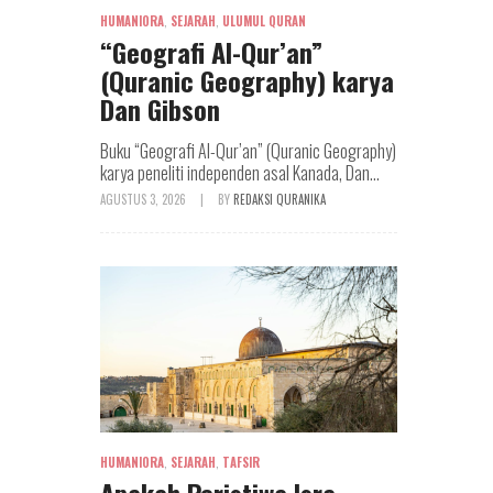
HUMANIORA
,
SEJARAH
,
ULUMUL QURAN
“Geografi Al-Qur’an”
(Quranic Geography) karya
Dan Gibson
Buku “Geografi Al-Qur’an” (Quranic Geography)
karya peneliti independen asal Kanada, Dan...
AGUSTUS 3, 2026
|
BY
REDAKSI QURANIKA
HUMANIORA
,
SEJARAH
,
TAFSIR