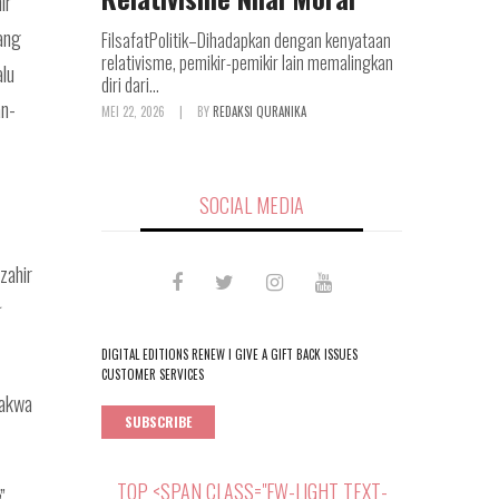
ir
Yang
FilsafatPolitik–Dihadapkan dengan kenyataan
relativisme, pemikir-pemikir lain memalingkan
alu
diri dari...
an-
MEI 22, 2026
|
BY
REDAKSI QURANIKA
SOCIAL MEDIA
zahir
DIGITAL EDITIONS RENEW I GIVE A GIFT BACK ISSUES
CUSTOMER SERVICES
takwa
SUBSCRIBE
TOP <SPAN CLASS="FW-LIGHT TEXT-
”