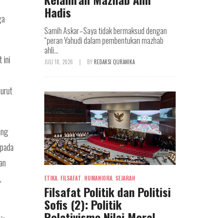
Hadis
ga
Samih Askar–Saya tidak bermaksud dengan
“peran Yahudi dalam pembentukan mazhab
ahli...
 ini
JULI 18, 2026
|
BY
REDAKSI QURANIKA
surut
ang
 pada
an
,
ETIKA
,
FILSAFAT
,
HUMANIORA
,
SEJARAH
Filsafat Politik dan Politisi
Sofis (2): Politik
Relativisme Nilai Moral