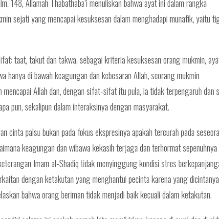
, hlm. 148, Allamah Thabathaba’i menuliskan bahwa ayat ini dalam rangka
kmin sejati yang mencapai kesuksesan dalam menghadapi munafik, yaitu ti
at: taat, takut dan takwa, sebagai kriteria kesuksesan orang mukmin, ayat
a hanya di bawah keagungan dan kebesaran Allah, seorang mukmin
 mencapai Allah dan, dengan sifat-sifat itu pula, ia tidak terpengaruh dan 
iapa pun, sekalipun dalam interaksinya dengan masyarakat.
dan cinta palsu bukan pada fokus ekspresinya apakah tercurah pada seseor
agaimana keagungan dan wibawa kekasih terjaga dan terhormat sepenuhnya
, keterangan Imam al-Shadiq tidak menyinggung kondisi stres berkepanjang
erkaitan dengan ketakutan yang menghantui pecinta karena yang dicintanya
laskan bahwa orang beriman tidak menjadi baik kecuali dalam ketakutan.