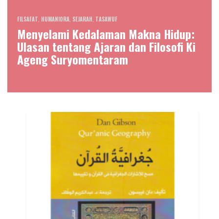
FILSAFAT
,
HUMANIORA
,
SEJARAH
,
TASAWUF
Menyelami Kedalaman Makna Hidup:
Ulasan tentang Ajaran dan Filosofi Ki
Ageng Suryomentaram