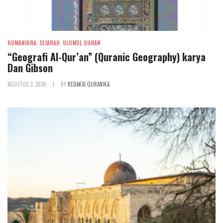
HUMANIORA
,
SEJARAH
,
ULUMUL QURAN
“Geografi Al-Qur’an” (Quranic Geography) karya
Dan Gibson
AGUSTUS 3, 2026
|
BY
REDAKSI QURANIKA